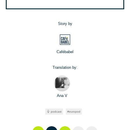
Story by
Cafébabel
Translation by:
Ana V
podcast
europod