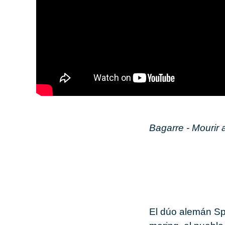
Ba­ga­rre - Mou­rir
El dúo ale­mán
Spo