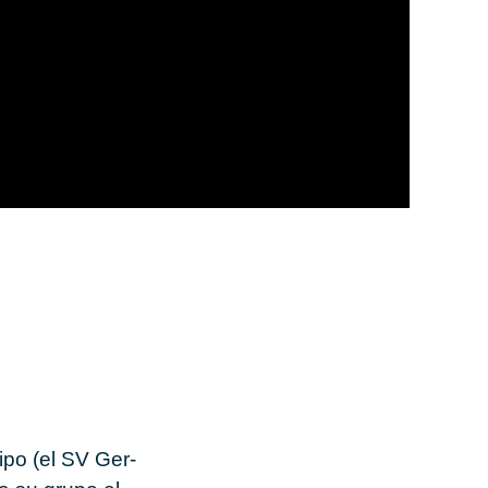
i­po (el
SV Ger­