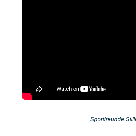
Sport­freun­de Sti­l