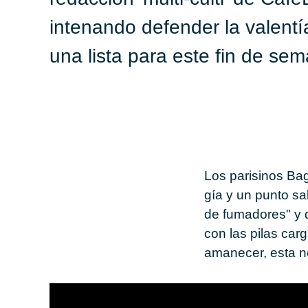
intenando defender la valent
una lista para este fin de se
Los pa­ri­si­nos
Ba­g
gía y un punto sal
de fu­ma­do­res" y 
con las pilas car­g
ama­ne­cer, esta n