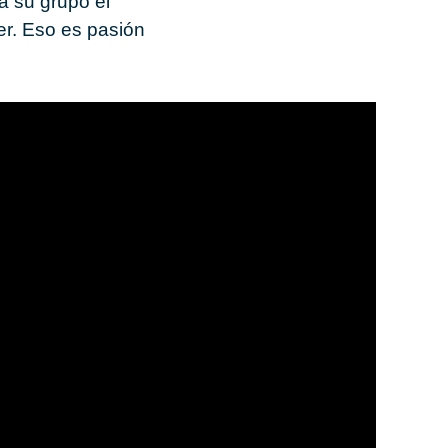
e a su grupo el
er. Eso es pa­sión