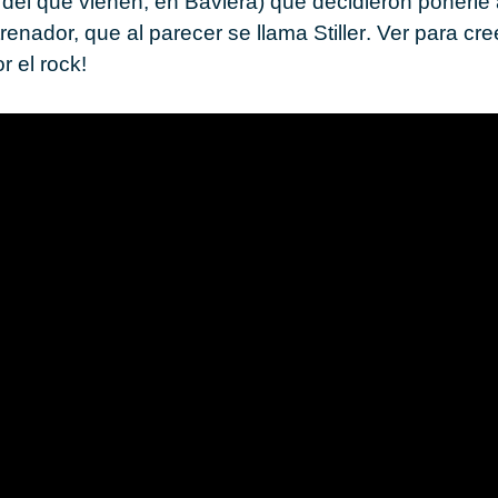
o del que vie­nen, en
Ba­vie­ra
) que de­ci­die­ron po­ner­l
re­na­dor, que al pa­re­cer se llama
Sti­ller
. Ver para cre
or el rock!