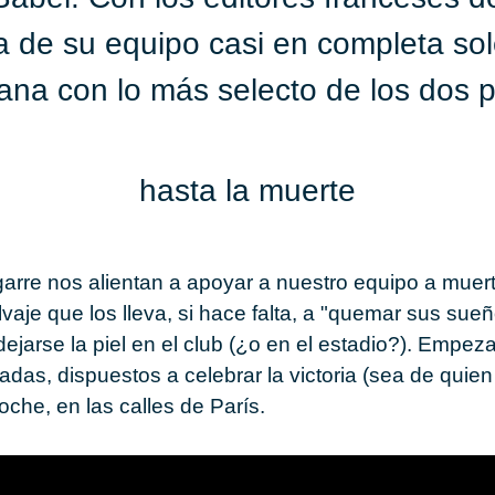
ía de su equipo casi en completa s
mana con lo más selecto de los dos p
hasta la muer­te
a­rre
nos alien­tan a apo­yar a nues­tro equi­po a muer
­va­je que los lleva, si hace falta, a "que­mar sus sue­ñ
de­jar­se la piel en el club (¿o en el es­ta­dio?). Em­pe­
a­das, dis­pues­tos a ce­le­brar la vic­to­ria (sea de quie
oche, en las ca­lles de
París
.