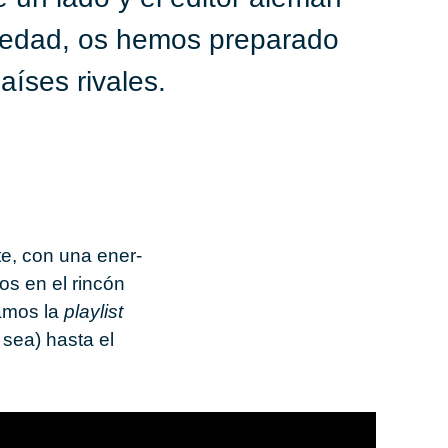
oledad, os hemos preparado
aíses rivales.
­te, con una ener­
os en el rin­cón
za­mos la
play­list
n sea) hasta el