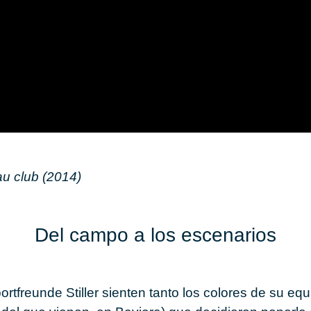
 au club (2014)
Del campo a los es­ce­na­rios
rt­freun­de Sti­ller
sien­ten tanto los co­lo­res de su equ