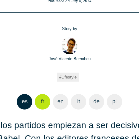
Published on
July 4, 2014
Story by
José Vicente Bernabeu
Lifestyle
es
fr
en
it
de
pl
los partidos empiezan a ser decisiv
éBabel. Con los editores franceses d