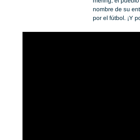
me­ring
, el pue­bl
nom­bre de su en­t
por el fút­bol. ¡Y p