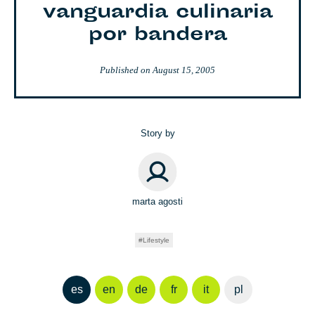
vanguardia culinaria
por bandera
Published on
August 15, 2005
Story by
marta agosti
Lifestyle
es
en
de
fr
it
pl