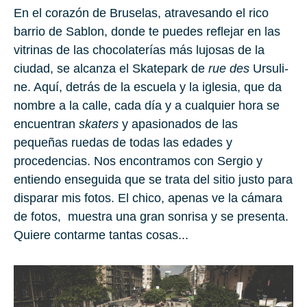
En el corazón de
Bru­selas
, at­ravesando el rico
barrio de
Sa­blon
, donde te puedes reflejar en las
vitrinas de las chocolaterías más lujosas de la
ciudad, se alcanza el
Ska­te­park
de
rue des
Ur­su­li­
ne
. Aquí, detrás de la escuela y la iglesia, que da
nombre a la calle, cada día y a cualquier hora se
encuentran
ska­ters
y apasionados de las
pequeñas ruedas de todas las edades y
procedencias. Nos encontramos con
Ser­gio
y
entiendo enseguida que se trata del sitio justo para
disparar mis fotos. El chico, apenas ve la cámara
de fotos, muestra una gran sonrisa y se presenta.
Quiere contarme tantas cosas...