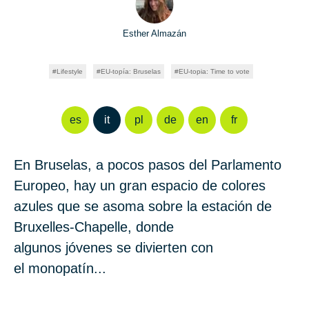
Esther Almazán
Lifestyle
EU-topía: Bruselas
EU-topia: Time to vote
es
it
pl
de
en
fr
En
Bru­selas,
a pocos pasos del
Par­la­men­to
Eu­ro­peo
, hay un gran espacio de colores
azules que se asoma sobre la estación de
Bru­xel­les-Cha­pel­le
, donde
algunos jóvenes se divierten con
el monopatín...