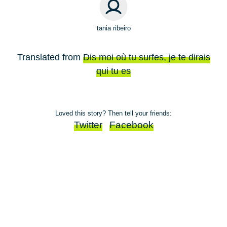
tania ribeiro
Translated from
Dis moi où tu surfes, je te dirais
qui tu es
Loved this story? Then tell your friends:
Twitter
Facebook