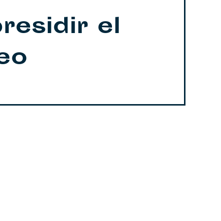
residir el
eo