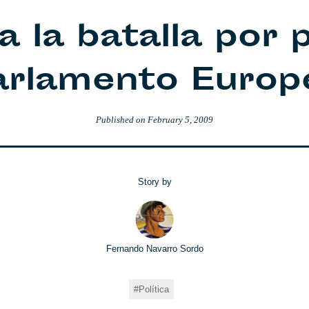
la batalla por p
arlamento Europ
Published on
February 5, 2009
Story by
Fernando Navarro Sordo
Política