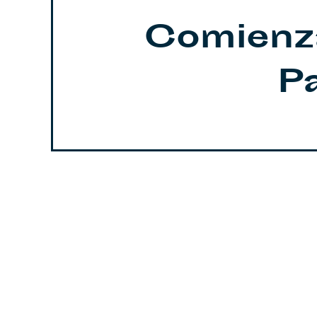
Comienza 
P