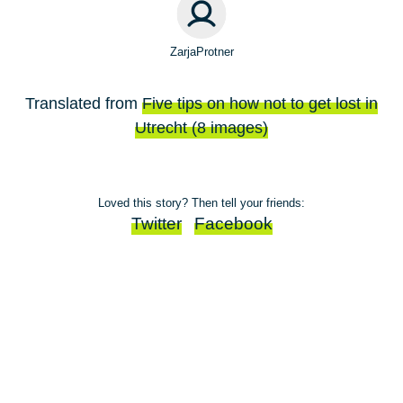
ZarjaProtner
Translated from
Five tips on how not to get lost in
Utrecht (8 images)
Loved this story? Then tell your friends:
Twitter
Facebook