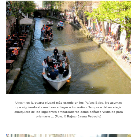
Utrecht
es la cuarta ciudad más grande en los
Países Bajos
. No asumas
que siguiendo el canal vas a llegar a tu destino. Tampoco debes elegir
cualquiera de los siguientes embarcaderos como señales visuales para
orientarte ... (Foto: © Rajnar Jasna Petrovic)