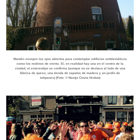
Mantén siempre los ojos abiertos para contemplar edificios emblemáticos
como los molinos de viento. Sí, en realidad hay una en el centro de la
ciudad, el estereotipo se confirma (aunque no se destaca al lado de una
fábrica de queso, una tienda de zapatos de madera y un jardín de
tulipanes) (Foto: © Nastja Cinzia Hrobat)