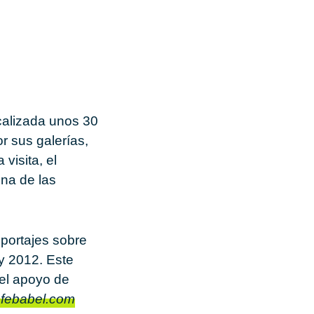
calizada unos 30
r sus galerías,
visita, el
una de las
eportajes sobre
y 2012. Este
el apoyo de
febabel.com