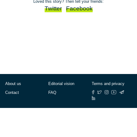
Loved this story? Then tell your friends:
Twitter
Facebook
About us
Editorial vision
Terms and privacy
Contact
FAQ
© Cafébabel — 2025