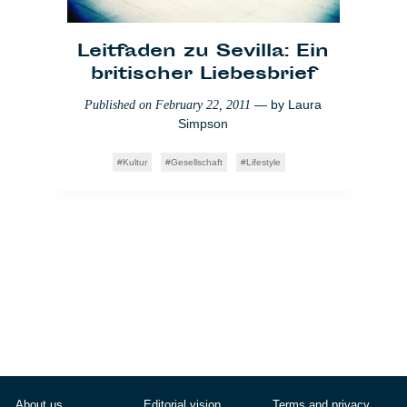
Leitfaden zu Sevilla: Ein
britischer Liebesbrief
— by
Laura
Published on
February 22, 2011
Simpson
Kultur
Gesellschaft
Lifestyle
About us
Editorial vision
Terms and privacy