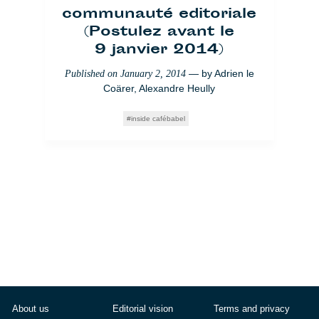
communauté editoriale
(Postulez avant le
9 janvier 2014)
— by
Adrien le
Published on
January 2, 2014
Coärer
,
Alexandre Heully
inside cafébabel
About us
Editorial vision
Terms and privacy