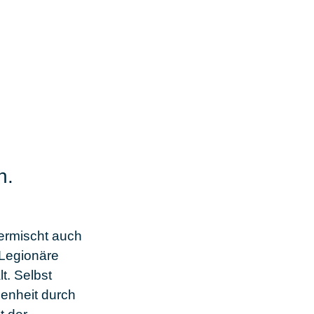
h.
ermischt auch
 Legionäre
t. Selbst
enheit durch