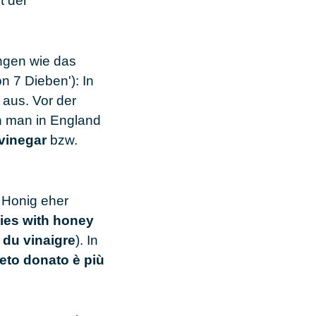
t der
ungen wie das
n 7 Dieben'): In
 aus. Vor der
en man in England
 vinegar
bzw.
t Honig eher
lies with honey
 du vinaigre
). In
ceto donato è più