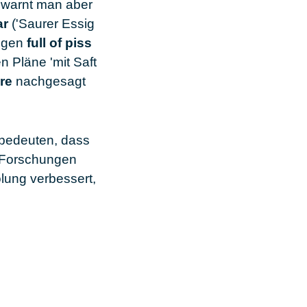
 warnt man aber
ar
('Saurer Essig
ungen
full of piss
 Pläne 'mit Saft
re
nachgesagt
s bedeuten, dass
m Forschungen
lung verbessert,