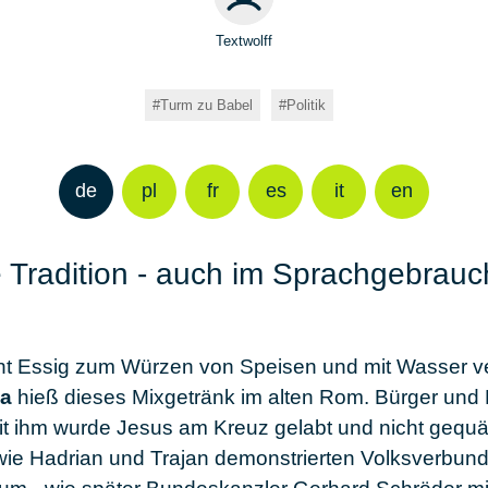
Textwolff
Turm zu Babel
Politik
de
pl
fr
es
it
en
e Tradition - auch im Sprachgebrauc
ent Essig zum Würzen von Speisen und mit Wasser v
a
hieß dieses Mixgetränk im alten Rom. Bürger und
t ihm wurde Jesus am Kreuz gelabt und nicht gequäl
wie Hadrian und Trajan demonstrierten Volksverbund