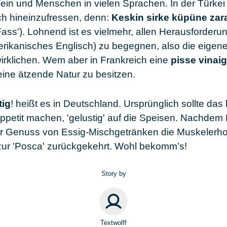
ein und Menschen in vielen Sprachen. In der Türkei
ich hineinzufressen, denn:
Keskin sirke küpüne zar
ass'). Lohnend ist es vielmehr, allen Herausforder
rikanisches Englisch) zu begegnen, also die eigenen
wirklichen. Wem aber in Frankreich eine
pisse vinaig
 eine ätzende Natur zu besitzen.
tig
! heißt es in Deutschland. Ursprünglich sollte da
ppetit machen, 'gelustig' auf die Speisen. Nachde
r Genuss von Essig-Mischgetränken die Muskelerho
 zur 'Posca' zurückgekehrt. Wohl bekomm’s!
Story by
Textwolff