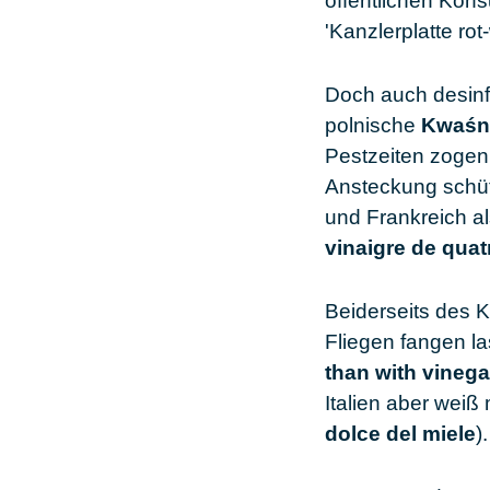
öffentlichen Kon
'Kanzlerplatte ro
Doch auch desinf
polnische
Kwaśny
Pestzeiten zogen
Ansteckung schütz
und Frankreich al
vinaigre de quat
Beiderseits des K
Fliegen fangen la
than with vinega
Italien aber weiß 
dolce del miele
).