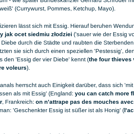
sum - wie später Bundeskanzler Gerhard Schröder mi
t-weiß' (Currywurst, Pommes, Ketchup, Mayo).
izieren lässt sich mit Essig. Hierauf beruhen Wend
 jak ocet siedmiu złodziei
('sauer wie der Essig vo
 Diebe durch die Städte und raubten die Sterbenden
ten sie sich durch einen speziellen 'Pestessig', d
s den 'Essig der vier Diebe' kennt (
the four thieves
re voleurs
).
anals herrscht auch Einigkeit darüber, dass sich 'mi
ssen als mit Essig' (England:
you can catch more f
r
, Frankreich:
on n'attrape pas des mouches avec
man: 'Geschenkter Essig ist süßer ist als Honig' (
l'a