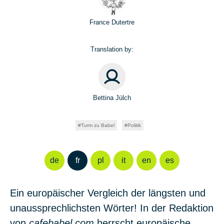
France Dutertre
Translation by:
Bettina Jülch
Turm zu Babel
Politik
de
fr
pl
it
en
es
Ein europäischer Vergleich der längsten und
unaussprechlichsten Wörter! In der Redaktion
von
cafebabel.com
herrscht europäische