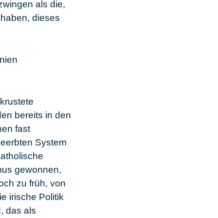
wingen als die,
 haben, dieses
anien
krustete
en bereits in den
en fast
 geerbten System
atholische
ismus gewonnen,
och zu früh, von
irische Politik
, das als