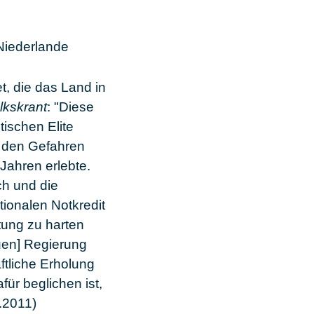
 Niederlande
t, die das Land in
lkskrant
: "Diese
tischen Elite
r den Gefahren
ahren erlebte.
ch und die
tionalen Notkredit
htung zu harten
uen] Regierung
ftliche Erholung
ür beglichen ist,
.2011)