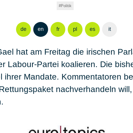
Politik
de
en
fr
pl
es
it
 Gael hat am Freitag die irischen 
der Labour-Partei koalieren. Die bis
ttel ihrer Mandate. Kommentatoren b
ettungspaket nachverhandeln will,
.