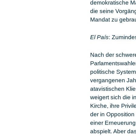
demokratische Ma
die seine Vorgän
Mandat zu gebrau
El País
: Zumindes
Nach der schweren
Parlamentswahlen 
politische System
vergangenen Jahr
atavistischen Kli
weigert sich die
Kirche, ihre Priv
der in Opposition
einer Erneuerung
abspielt. Aber da