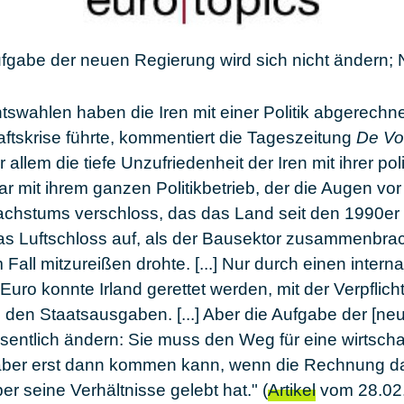
ufgabe der neuen Regierung wird sich nicht ändern;
swahlen haben die Iren mit einer Politik abgerechne
haftskrise führte, kommentiert die Tageszeitung
De Vo
llem die tiefe Unzufriedenheit der Iren mit ihrer poli
ar mit ihrem ganzen Politikbetrieb, der die Augen vo
hstums verschloss, das das Land seit den 1990er J
das Luftschloss auf, als der Bausektor zusammenbra
Fall mitzureißen drohte. [...] Nur durch einen interna
 Euro konnte Irland gerettet werden, mit der Verpflic
 den Staatsausgaben. [...] Aber die Aufgabe der [ne
esentlich ändern: Sie muss den Weg für eine wirtscha
 aber erst dann kommen kann, wenn die Rechnung daf
r seine Verhältnisse gelebt hat." (
Artikel
vom 28.02