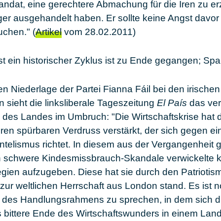
ndat, eine gerechtere Abmachung für die Iren zu erz
ger ausgehandelt haben. Er sollte keine Angst davor
chen." (
Artikel
vom 28.02.2011)
t ein historischer Zyklus ist zu Ende gegangen; Sp
 Niederlage der Partei Fianna Fáil bei den irischen
sieht die linksliberale Tageszeitung
El País
das ver
 des Landes im Umbruch: "Die Wirtschaftskrise hat d
en spürbaren Verdruss verstärkt, der sich gegen ein
entelismus richtet. In diesem aus der Vergangenheit
 in schwere Kindesmissbrauch-Skandale verwickelte k
ilegien aufzugeben. Diese hat sie durch den Patriot
 zur weltlichen Herrschaft aus London stand. Es ist n
 des Handlungsrahmens zu sprechen, in dem sich die 
s bittere Ende des Wirtschaftswunders in einem Land