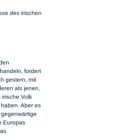
sse des irischen
 den
andeln, fordert
ch gestern, mit
deren als jenen,
 irische Volk
 haben. Aber es
s gegenwärtige
in Europas
das