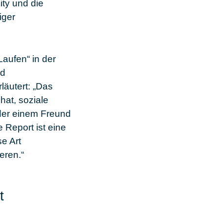
ity
und die
iger
Laufen“ in der
nd
äutert: „Das
hat, soziale
der einem Freund
e Report
ist eine
se Art
eren.“
t