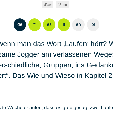
Raw
Sport
de
fr
es
it
en
pl
 wenn man das Wort ‚Laufen‘ hört? 
insame Jogger am verlassenen Weges
erschiedliche, Gruppen, ins Gedank
iert“. Das Wie und Wieso in Kapitel 
etzte Woche erläutert, dass es grob gesagt zwei Läufe