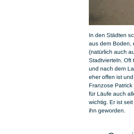
In den
Städten
sc
aus dem Boden, di
(natürlich auch 
Stadtvierteln. Of
und nach dem Lauf
eher offen ist un
Franzose Patrick 
für Läufe auch all
wichtig. Er ist se
ihn geworden.