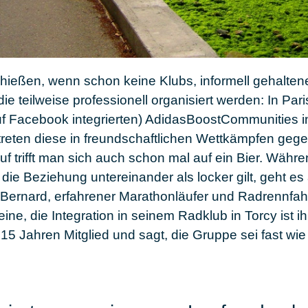
hießen, wenn schon keine Klubs, informell gehalte
e teilweise professionell organisiert werden: In Pari
auf Facebook integrierten) AdidasBoostCommunities 
t treten diese in freundschaftlichen Wettkämpfen ge
 trifft man sich auch schon mal auf ein Bier. Währe
d die Beziehung untereinander als locker gilt, geht e
Bernard, erfahrener Marathonläufer und Radrennfahre
eine, die Integration in seinem Radklub in Torcy ist 
it 15 Jahren Mitglied und sagt, die Gruppe sei fast wi