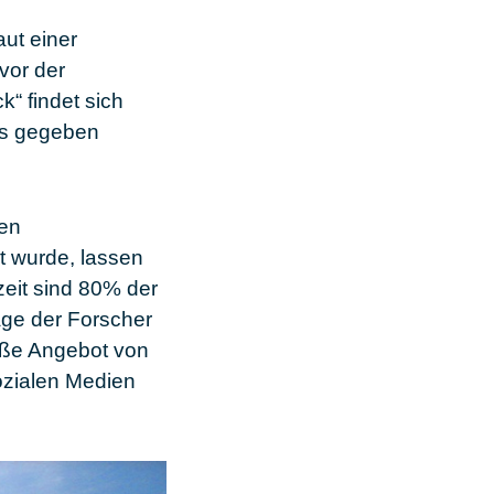
aut einer
vor der
“ findet sich
als gegeben
hen
t wurde, lassen
eit sind
80% der
age der Forscher
roße Angebot von
ozialen Medien