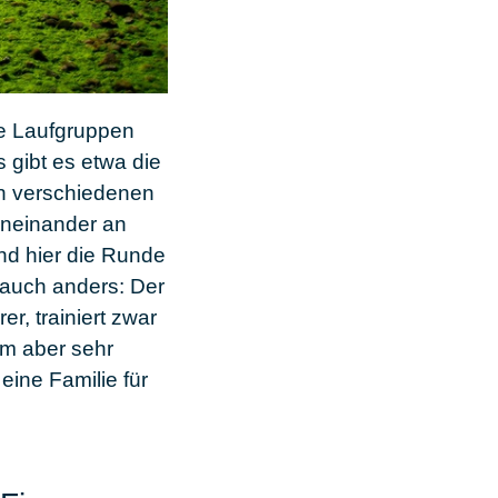
ne
Laufgruppen
s gibt es etwa die
in verschiedenen
geneinander an
nd hier die Runde
s auch anders: Der
r, trainiert zwar
ihm aber sehr
e eine
Familie
für