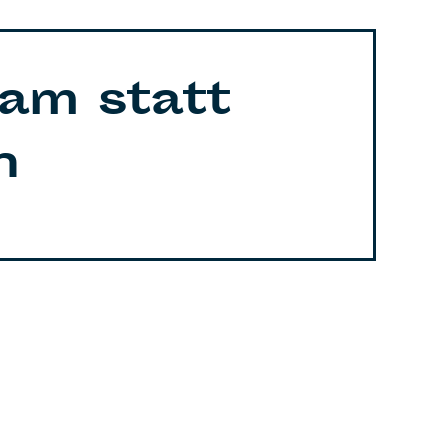
am statt
n