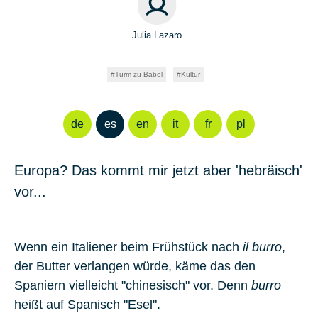
Julia Lazaro
Turm zu Babel
Kultur
de
es
en
it
fr
pl
Europa? Das kommt mir jetzt aber 'hebräisch'
vor...
Wenn ein Italiener beim Frühstück nach
il burro
,
der Butter verlangen würde, käme das den
Spaniern vielleicht "chinesisch" vor. Denn
burro
heißt auf Spanisch "Esel".