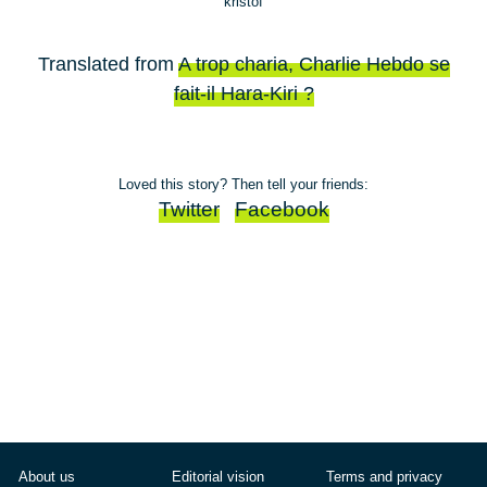
kristof
Translated from
A trop charia, Charlie Hebdo se
fait-il Hara-Kiri ?
Loved this story? Then tell your friends:
Twitter
Facebook
About us
Editorial vision
Terms and privacy