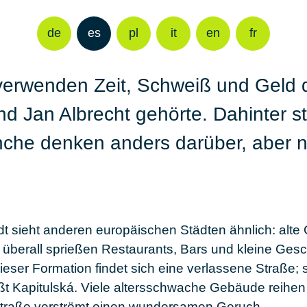
de
es
pl
it
en
fr
 verwenden Zeit, Schweiß und Geld 
nd
Jan Albrecht
gehörte. Dahinter st
anche denken anders darüber, aber n
adt sieht anderen europäischen Städten ähnlich: al
d überall sprießen Restaurants, Bars und kleine Ges
eser Formation findet sich eine verlassene Straße; si
ißt
Kapitulská.
Viele altersschwache Gebäude reihen 
Straße verströmt einen wundersamen Geruch.