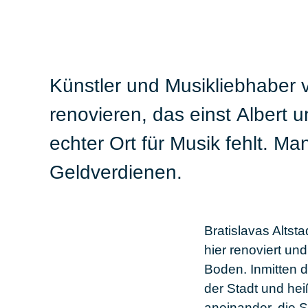
Künstler und Musikliebhaber
renovieren, das einst
Albert
u
echter Ort für Musik fehlt. M
Geldverdienen.
Bratislavas Altst
hier renoviert un
Boden. Inmitten di
der Stadt und he
aneinander, die 