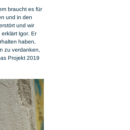
em braucht es für
en und in den
rstört und wir
 erklärt
Igor
. Er
erhalten haben,
rn zu verdanken,
das Projekt 2019