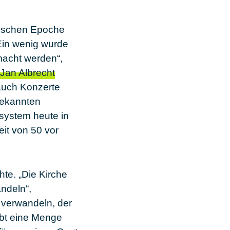
tischen Epoche
 Ein wenig wurde
emacht werden“,
Jan Albrecht
 auch Konzerte
tbekannten
nsystem heute in
eit von
50
vor
hte. „Die Kirche
andeln“,
 verwandeln, der
ibt eine Menge