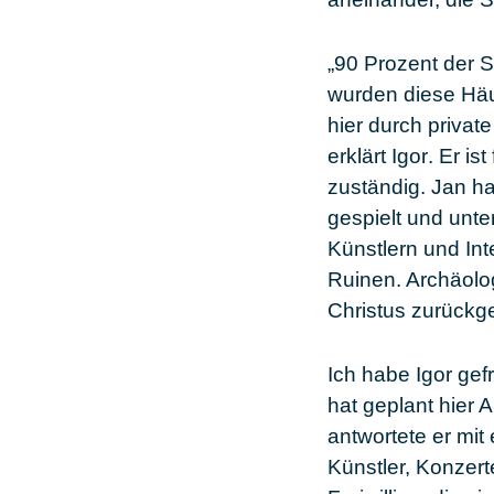
„
90
Prozent der 
wurden diese Häus
hier durch privat
erklärt
Igor
. Er i
zuständig. Jan h
gespielt und unte
Künstlern und Int
Ruinen. Archäolog
Christus zurückg
Ich habe
Igor
gefr
hat geplant hier 
antwortete er mi
Künstler, Konzert