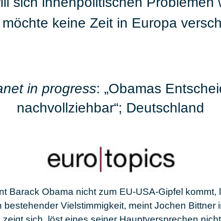
r will sich innenpolitischen Problem
r möchte keine Zeit in Europa vers
.
anet in progress
: „Obamas Entschei
nachvollziehbar“; Deutschland
t Barack Obama nicht zum EU-USA-Gipfel kommt, l
 bestehender Vielstimmigkeit, meint Jochen Bittner i
 zeigt sich, löst eines seiner Hauptversprechen nich