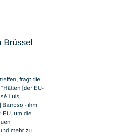
n Brüssel
effen, fragt die
: "Hätten [der EU-
sé Luis
 Barroso - ihm
r EU, um die
euen
 und mehr zu