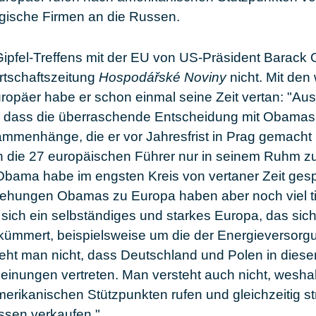
tegische Firmen an die Russen.
ipfel-Treffens mit der EU von US-Präsident Barac
rtschaftszeitung
Hospodářské Noviny
nicht. Mit den
uropäer habe er schon einmal seine Zeit vertan: "Au
t, dass die überraschende Entscheidung mit Obama
mmenhänge, die er vor Jahresfrist in Prag gemacht 
ch die 27 europäischen Führer nur in seinem Ruhm 
Obama habe im engsten Kreis von vertaner Zeit gespr
ehungen Obamas zu Europa haben aber noch viel ti
sich ein selbständiges und starkes Europa, das sic
 kümmert, beispielsweise um die der Energieversorgu
ht man nicht, dass Deutschland und Polen in dieser
einungen vertreten. Man versteht auch nicht, weshal
erikanischen Stützpunkten rufen und gleichzeitig st
ssen verkaufen."