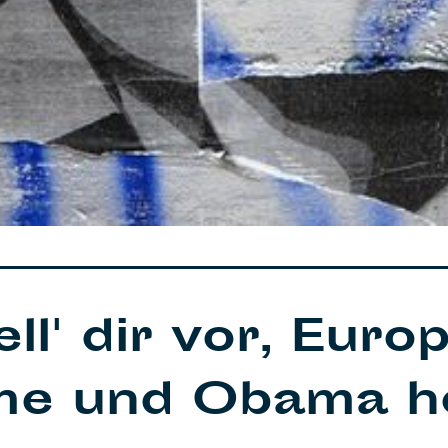
ll' dir vor, Euro
me und Obama hö