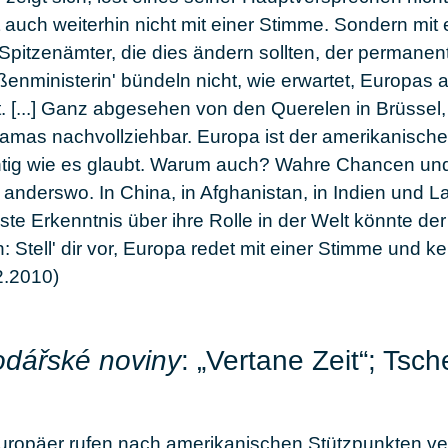
t auch weiterhin nicht mit einer Stimme. Sondern mi
Spitzenämter, die dies ändern sollten, der permanen
enministerin' bündeln nicht, wie erwartet, Europas 
 [...] Ganz abgesehen von den Querelen in Brüssel, 
mas nachvollziehbar. Europa ist der amerikanisch
chtig wie es glaubt. Warum auch? Wahre Chancen und
 anderswo. In China, in Afghanistan, in Indien und Lat
te Erkenntnis über ihre Rolle in der Welt könnte d
 Stell' dir vor, Europa redet mit einer Stimme und kei
.2010)
dářské noviny
: „Vertane Zeit“; Tsc
uropäer rufen nach amerikanischen Stützpunkten v