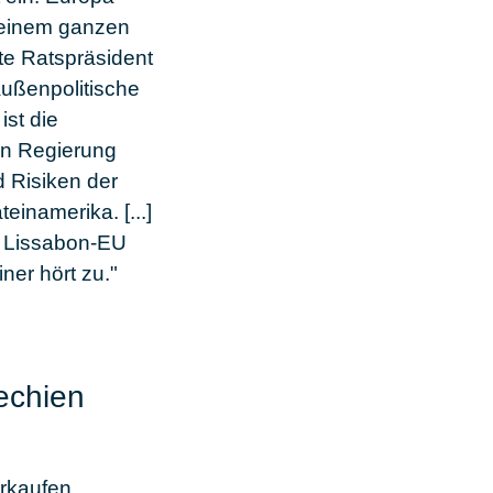
t einem ganzen
te Ratspräsident
außenpolitische
ist die
en Regierung
 Risiken der
einamerika. [...]
er Lissabon-EU
ner hört zu."
hechien
erkaufen