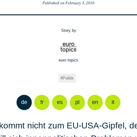
Published on
February 3, 2010
Story by
euro topics
Politik
de
fr
es
pl
en
it
mmt nicht zum EU-USA-Gipfel, der 