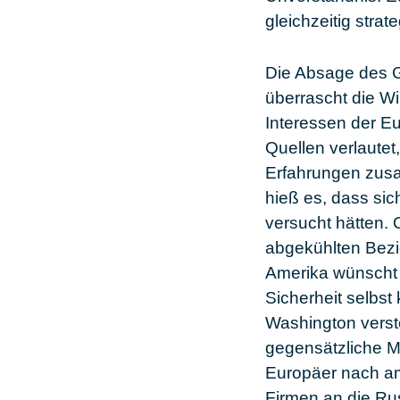
gleichzeitig stra
Die Absage des G
überrascht die Wi
Interessen der E
Quellen verlaute
Erfahrungen zusa
hieß es, dass si
versucht hätten. 
abgekühlten Bezi
Amerika wünscht 
Sicherheit selbst
Washington verste
gegensätzliche M
Europäer nach am
Firmen an die Ru