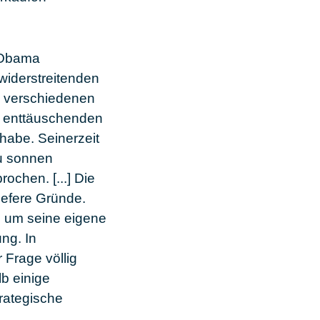
k Obama
 widerstreitenden
s verschiedenen
s enttäuschenden
habe. Seinerzeit
zu sonnen
ochen. [...] Die
efere Gründe.
h um seine eigene
ng. In
 Frage völlig
b einige
rategische