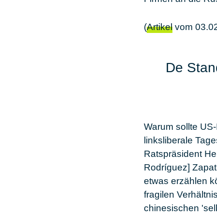
(
Artikel
vom 03.02
De Stand
Warum sollte US-P
linksliberale Tag
Ratspräsident He
Rodríguez] Zapat
etwas erzählen k
fragilen Verhältn
chinesischen 'sel