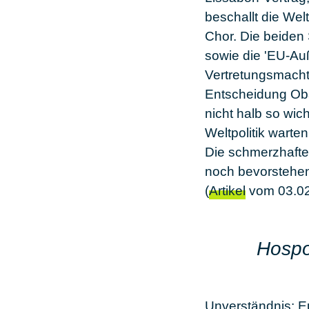
beschallt die Wel
Chor. Die beiden 
sowie die 'EU-Auß
Vertretungsmacht.
Entscheidung Oba
nicht halb so wi
Weltpolitik warten
Die schmerzhaftes
noch bevorstehen:
(
Artikel
vom 03.02
Hospo
Unverständnis: E