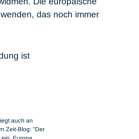
en widmen. Die europäische
chwenden, das noch immer
dung ist
iegt auch an
m Zeit-Blog: "Der
t ein. Europa